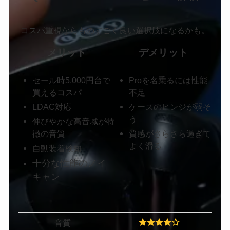
コスパ重視ならものすごく良い選択肢になるかも。
メリット
デメリット
セール時5,000円台で
Proを名乗るには性能
買えるコスパ
不足
LDAC対応
ケースのヒンジが弱そ
う
伸びやかな高音域が特
徴の音質
質感がさらさら過ぎて
よく滑る
自動装着検知
十分な性能のノイ
キャン
音質