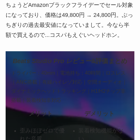
ちょうどAmazonブラックフライデーでセール対象
になっており、価格は49,800円 → 24,800円。ぶっ
ちぎりの過去最安値になっていまして。今なら半
額で買えるので...コスパもえぐいヘッドホン。
Beats Studio Pro レビュー
&評価まとめ
ドライバー：40mm｜電池持ち：40時間｜ロスレス
｜ANC搭載｜有線ハイレゾ対応｜空間オーディオ｜
ダイナミックヘッドトラッキング｜H1/H2チップ非
搭載｜装着検知非対応
メリット
デメリット
歪みほぼゼロで優
装着検知機能がな
れた音質
い