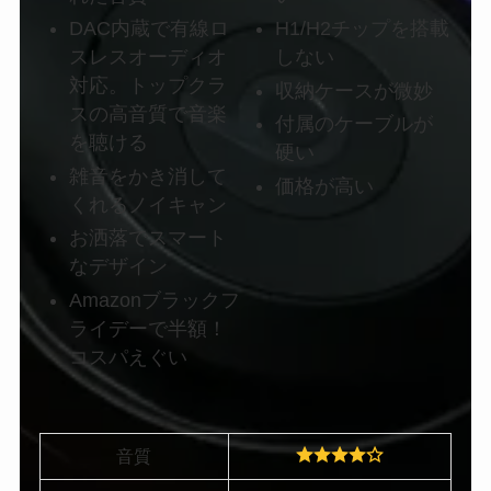
DAC内蔵で有線ロ
H1/H2チップを搭載
スレスオーディオ
しない
対応。トップクラ
収納ケースが微妙
スの高音質で音楽
付属のケーブルが
を聴ける
硬い
雑音をかき消して
価格が高い
くれるノイキャン
お洒落でスマート
なデザイン
Amazonブラックフ
ライデーで半額！
コスパえぐい
音質