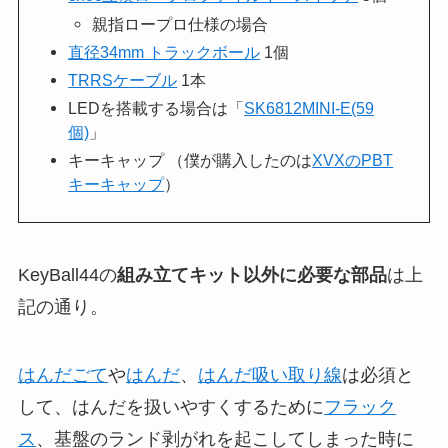
親指ロープロ仕様の場合
直径34mm トラックボール
1個
TRRSケーブル
1本
LEDを搭載する場合は「
SK6812MINI-E(59
個)
」
キーキャップ （僕が購入したのは
XVXのPBT
キーキャップ
）
KeyBall44の
組み立てキット以外に必要な部品
は上
記の通り。
はんだごて
や
はんだ
、
はんだ吸い取り線
は必須と
して、はんだを扱いやすくするために
フラック
ス
、基盤のランド剥がれを起こしてしまった時に