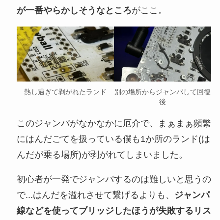
が一番やらかしそうなところ
がここ。
熱し過ぎて剥がれたランド
別の場所からジャンパして回復
後
このジャンパがなかなかに厄介で、まぁまぁ頻繁
にはんだごてを扱っている僕も1か所のランド(は
んだが乗る場所)が剥がれてしまいました。
初心者が一発でジャンパするのは難しいと思うの
で...はんだを溢れさせて繋げるよりも、
ジャンパ
線などを使ってブリッジしたほうが失敗するリス