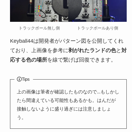
トラックボール無し側
トラックボールあり側
Keyball44は開発者がパターン図を公開してくれ
ており、上画像を参考に
剥がれたランドの色
と
対
応する色の場所
を線で繋げば回復できます。
Tips
上の画像は筆者が確認したものなので...もしかし
たら間違えている可能性もあるかも。はんだが
接触しないように盛り過ぎには注意しましょ
う。