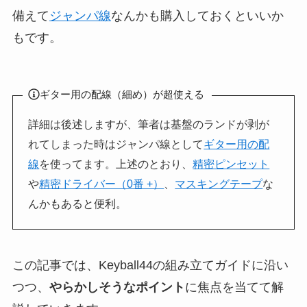
備えて
ジャンパ線
なんかも購入しておくといいか
もです。
ギター用の配線（細め）が超使える
詳細は後述しますが、筆者は基盤のランドが剥が
れてしまった時はジャンパ線として
ギター用の配
線
を使ってます。上述のとおり、
精密ピンセット
や
精密ドライバー（0番 +）
、
マスキングテープ
な
んかもあると便利。
この記事では、Keyball44の組み立てガイドに沿い
つつ、
やらかしそうなポイント
に焦点を当てて解