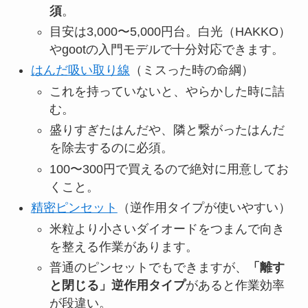
須
。
目安は3,000〜5,000円台。白光（HAKKO）
やgootの入門モデルで十分対応できます。
はんだ吸い取り線
（ミスった時の命綱）
これを持っていないと、やらかした時に詰
む。
盛りすぎたはんだや、隣と繋がったはんだ
を除去するのに必須。
100〜300円で買えるので絶対に用意してお
くこと。
精密ピンセット
（逆作用タイプが使いやすい）
米粒より小さいダイオードをつまんで向き
を整える作業があります。
普通のピンセットでもできますが、
「離す
と閉じる」逆作用タイプ
があると作業効率
が段違い。