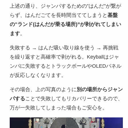
上述の通り、ジャンパするための”はんだ”が繋が
らず、はんだごてを長時間当ててしまうと
基盤
の"ランド(はんだが乗る場所)”が剥がれてしまい
ます
。
失敗する → はんだ吸い取り線を使う → 再挑戦
を繰り返すと高確率で剥がれる。Keyballはジャ
ンパに失敗するとトラックボールやOLEDパネル
が反応しなくなります。
その場合、上の写真のように
別の場所からジャン
パする
ことで失敗してもリカバリーできるので、
万が一失敗してしまった場合もご安心を。