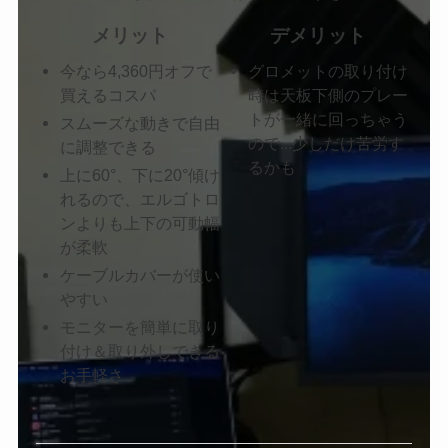
メリット
デメリット
今なら4,360円オフで
グロメットの取り付け
買えるコスパ
時は天板下側のプレー
トが一緒に回っちゃう
スムーズな動きで自由
ので...少しだけ苦労す
に調整できる
るかも
上に60°、下に20°傾け
れるので、エルゴトロ
ンよりも上下の可動幅
が柔軟
ケーブルカバーが使い
やすい
モニターを簡単に取り
付け＆取り外しできる
お手軽さ