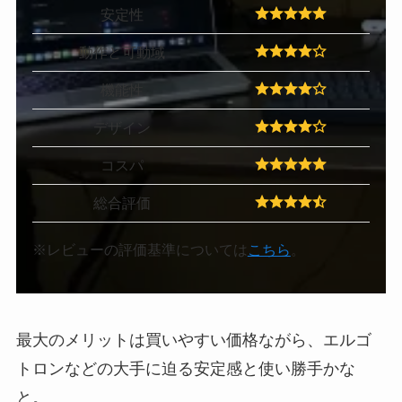
安定性
動作と可動域
機能性
デザイン
コスパ
総合評価
※レビューの評価基準については
こちら
。
最大のメリットは買いやすい価格ながら、エルゴ
トロンなどの大手に迫る安定感と使い勝手かな
と。