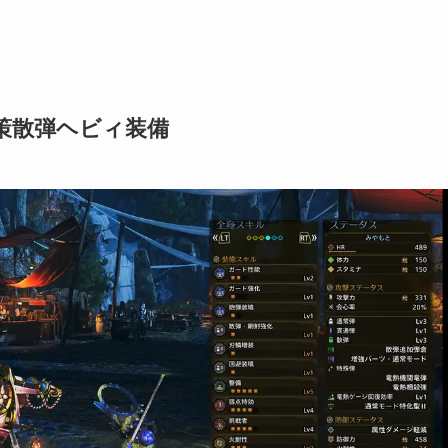
策散弾ヘビィ装備