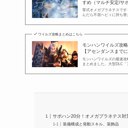
すめ（マルチ安定/サポハ
零式オメガプラネテスです
んだら不屈ヘビィに持ち替
ワイルズ攻略まとめはこちら
モンハンワイルズ攻
【アセンダンスまで
モンハンワイルズの最速攻
まとめました。大型DLC「
サポハン20分！オメガプラネテス対
装備構成と発動スキル、装飾品