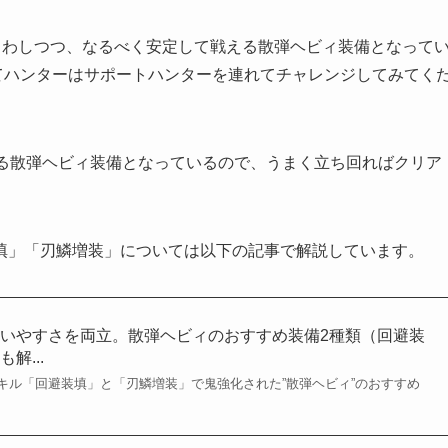
まわしつつ、なるべく安定して戦える散弾ヘビィ装備となって
ってハンターはサポートハンターを連れてチャレンジしてみてく
せる散弾ヘビィ装備となっているので、うまく立ち回ればクリア
填」「刃鱗増装」については以下の記事で解説しています。
いやすさを両立。散弾ヘビィのおすすめ装備2種類（回避装
解...
キル「回避装填」と「刃鱗増装」で鬼強化された”散弾ヘビィ”のおすすめ