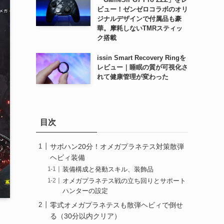
ビュー！ゼンゼロコラボのオリ
ジナルデザインで付属品も豪
華。摩耗しないTMRスティッ
ク搭載
issin Smart Recovery Ringを
レビュー｜睡眠の質が可視化さ
れて健康管理が変わった
目次
サポハン20分！オメガプラネテス対策散弾
ヘビィ装備
装備構成と発動スキル、装飾品
オメガプラネテス戦の立ち回りとサポート
ハンターの設定
零式オメガプラネテスも散弾ヘビィで倒せ
る（30分以内クリア）