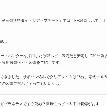
の「第三弾無料タイトルアップデート」では、FF14コラボで「オ
強い。
ポートハンターを採用した散弾ヘビィ装備だと安定して20分前
対策用散弾ヘビィ装備をご紹介です。
アできました。サポハン込みでクリアタイムは28分。零式オメ
この装備で挑んじゃってもいいかも。
メガプラネテスですぐ死ぬ？雷属性ヘビィ＆不屈装備がおす