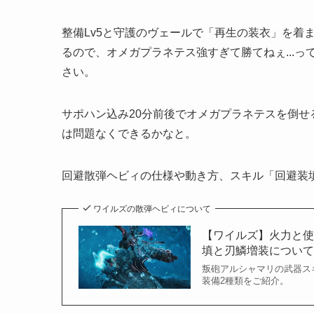
整備Lv5と守護のヴェールで「再生の装衣」を着
るので、オメガプラネテス強すぎて勝てねぇ...
さい。
サポハン込み20分前後でオメガプラネテスを倒
は問題なくできるかなと。
回避散弾ヘビィの仕様や動き方、スキル「回避装
ワイルズの散弾ヘビィについて
【ワイルズ】火力と使
填と刃鱗増装についても
叛砲アルシャマリの武器ス
装備2種類をご紹介。