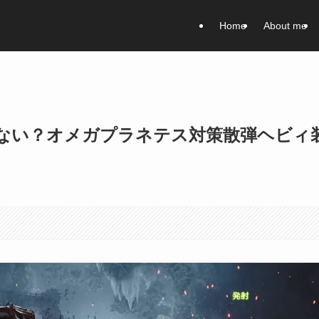
Home
About me
ない？オメガプラネテス対策散弾ヘビィ