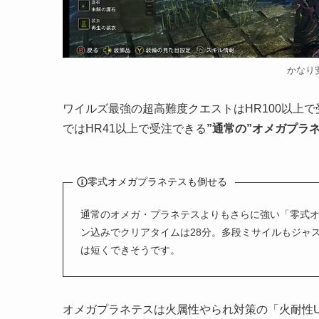
かなり
ワイルズ最強の超高難度クエストはHR100以上
ではHR41以上で受注できる
”通常の”オメガプラ
零式オメガプラネテスも倒せる
通常のオメガ・プラネテスよりもさらに強い「零式
ン込みでクリアタイムは28分。多段ミサイルもジャ
は短くできそうです。
オメガプラネテスは火属性やられ対策の「火耐性UP 