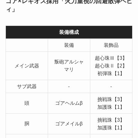
ゴア×レギオス採用「火力重視の回避散弾ヘビ
ィ」
装備構成
装備
装飾品
超心珠Ⅲ【3】
叛砲アルシャ
メイン武器
超心珠Ⅱ【2】
マリ
初弾珠【1】
サブ武器
-
-
挑戦珠【3】
頭
ゴアヘルムβ
加護珠【1】
挑戦珠【3】
胴
ゴアメイルβ
加護珠【1】