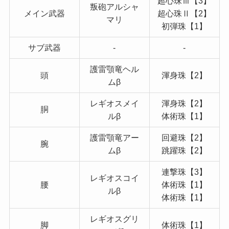
超心珠Ⅲ【3】
叛砲アルシャ
メイン武器
超心珠Ⅱ【2】
マリ
初弾珠【1】
サブ武器
-
-
護雷顎竜ヘル
頭
渾身珠【2】
ムβ
レギオスメイ
渾身珠【2】
胴
ルβ
体術珠【1】
護雷顎竜アー
回避珠【2】
腕
ムβ
跳躍珠【2】
連撃珠【3】
レギオスコイ
腰
体術珠【1】
ルβ
体術珠【1】
レギオスグリ
脚
体術珠【1】