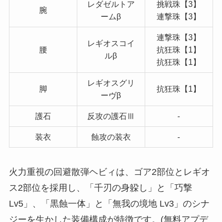
レダゼルトア
挑戦珠【3】
腕
ームβ
連撃珠【3】
連撃珠【3】
レギオスコイ
腰
抗狂珠【1】
ルβ
抗狂珠【1】
レギオスグリ
脚
抗狂珠【1】
ーヴβ
護石
反攻の護石Ⅲ
-
装衣
蝕攻の装衣
-
火力重視の回避散弾ヘビィは、ゴア2部位とレギオ
ス2部位を採用し、「千刃の身躱し」と「巧撃
Lv5」、「黒蝕一体」と「無我の境地 Lv3」のシナ
ジーを生かした装備構成が特徴です。(無料アプデ