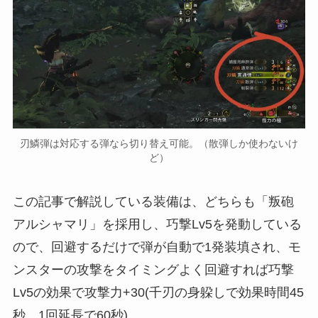
刃鱗弾は対応する弾なら切り替え可能。（散弾しか使わないけ
ど）
この記事で解説している装備は、どちらも「叛砲
アルシャマリ」を採用し、巧撃Lv5を発動している
ので、回避するだけで弾が自動で1発装填され、モ
ンスターの攻撃をタイミングよく回避すれば巧撃
Lv5の効果で攻撃力+30(千刃の身躱しで効果時間45
秒、1回延長で60秒)。