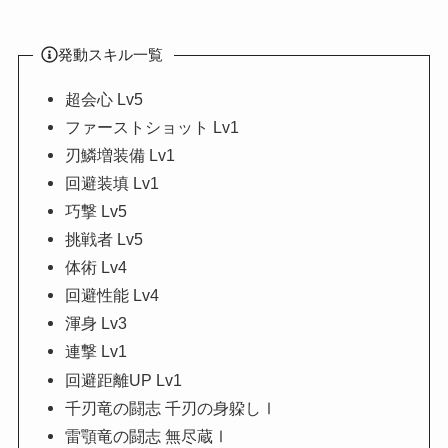
発動スキル一覧
超会心 Lv5
ファーストショット Lv1
刃鱗増装備 Lv1
回避装填 Lv1
巧撃 Lv5
挑戦者 Lv5
体術 Lv4
回避性能 Lv4
渾身 Lv3
連撃 Lv1
回避距離UP Lv1
千刃竜の闘志 千刃の身躱しⅠ
雷顎竜の闘志 無尽蔵Ⅰ