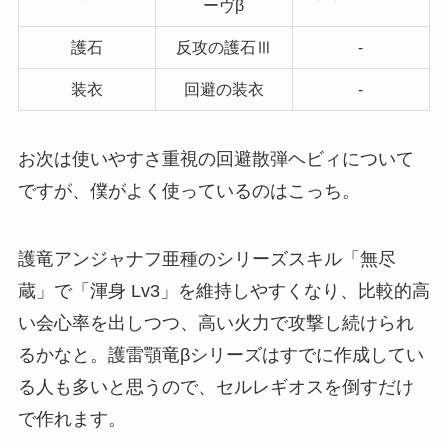
ーヴβ
護石
反攻の護石Ⅲ
-
装衣
回避の装衣
-
お次は使いやすさ重視の回避散弾ヘビィについて
ですが、僕がよく使っているのはこっち。
護竜アンジャナフ亜種のシリーズスキル「無尽
蔵」で「渾身 Lv3」を維持しやすくなり、比較的高
い会心率を出しつつ、高い火力で攻撃し続けられ
るかなと。護雷顎竜βシリーズはすでに作成してい
る人も多いと思うので、セルレギオスを倒すだけ
で作れます。