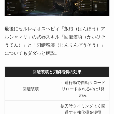
最後にセルレギオスヘビィ「叛砲（はんほう）ア
ルシャマリ」の武器スキル「回避装填（かいひそ
うてん）」と「刃鱗増装（じんりんぞうそう）」
についてもダダっと解説。
回避装填と刃鱗増装の効果
回避行動で自動リロード
回避装填
リロードされるのは1発
のみ
抜刀時タイミングよく回
避する強化弾を獲得