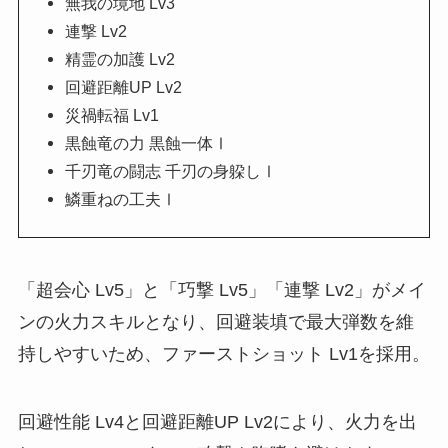
無我の境地 Lv3
連撃 Lv2
精霊の加護 Lv2
回避距離UP Lv2
災禍転福 Lv1
黒蝕竜の力 黒蝕一体Ⅰ
千刃竜の闘志 千刃の身躱しⅠ
鱗重ねの工夫Ⅰ
「超会心 Lv5」と「巧撃 Lv5」「連撃 Lv2」がメイ
ンの火力スキルとなり、回避装填で最大弾数を維
持しやすいため、ファーストショット Lv1を採用。
回避性能 Lv4と回避距離UP Lv2により、火力を出