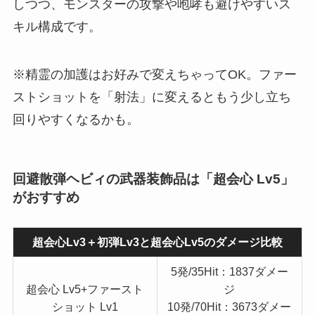
しつつ、モンスターの攻撃や咆哮も避けやすいス
キル構成です。
※精霊の加護はお好みで変えちゃってOK。ファー
ストショットを「射法」に変えるともう少し立ち
回りやすくなるかも。
回避散弾ヘビィの武器装飾品は「超会心 Lv5」
がおすすめ
超会心Lv3＋初弾Lv3と超会心Lv5のダメージ比較
5発/35Hit：1837ダメー
超会心 Lv5+ファースト
ジ
ショット Lv1
10発/70Hit：3673ダメー