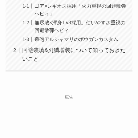
ゴア×レギオス採用「火力重視の回避散弾
ヘビィ」
無尽蔵×渾身 Lv3採用。使いやすさ重視の
回避散弾ヘビィ
叛砲アルシャマリのボウガンカスタム
回避装填&刃鱗増装について知っておきた
いこと
広告