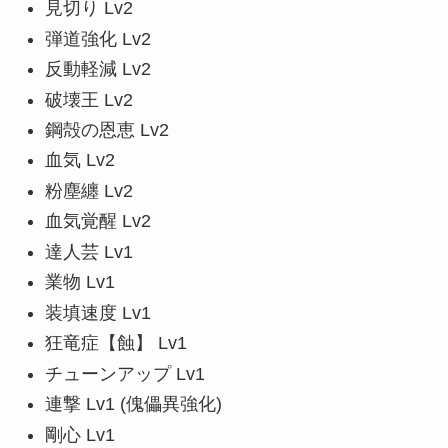
見切り Lv2
弾道強化 Lv2
反動軽減 Lv2
破壊王 Lv2
鋼殻の恩恵 Lv2
血気 Lv2
粉塵纏 Lv2
血気覚醒 Lv2
達人芸 Lv1
業物 Lv1
装填速度 Lv1
狂竜症【蝕】 Lv1
チューンアップ Lv1
連撃 Lv1 (傀儡異強化)
剛心 Lv1