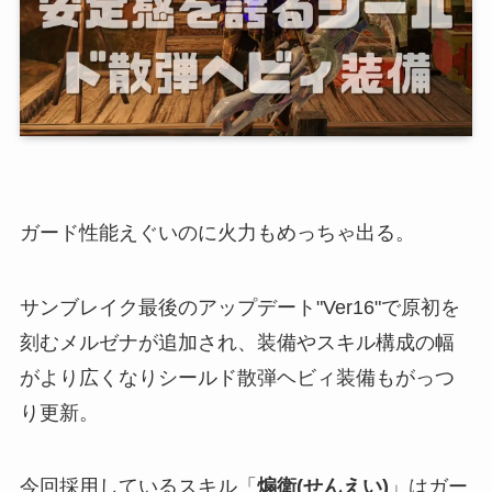
ガード性能えぐいのに火力もめっちゃ出る。
サンブレイク最後のアップデート"Ver16"で原初を
刻むメルゼナが追加され、装備やスキル構成の幅
がより広くなりシールド散弾ヘビィ装備もがっつ
り更新。
今回採用しているスキル「
煽衛(せんえい)
」はガー