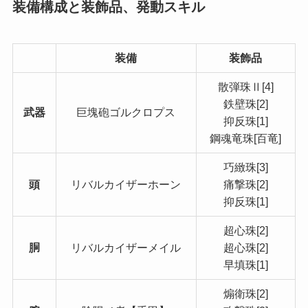
装備構成と装飾品、発動スキル
装備
装飾品
散弾珠Ⅱ[4]
鉄壁珠[2]
武器
巨塊砲ゴルクロプス
抑反珠[1]
鋼魂竜珠[百竜]
巧緻珠[3]
頭
リバルカイザーホーン
痛撃珠[2]
抑反珠[1]
超心珠[2]
胴
リバルカイザーメイル
超心珠[2]
早填珠[1]
煽衛珠[2]