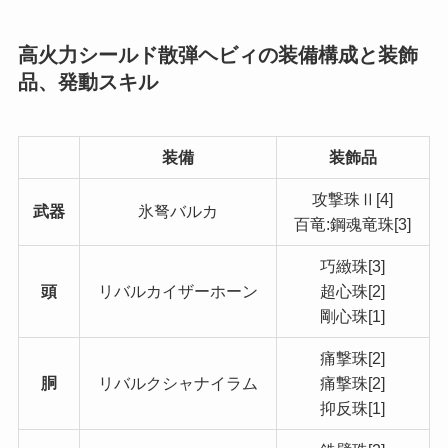
高火力シールド散弾ヘビィの装備構成と装飾
品、発動スキル
装備
装飾品
攻撃珠Ⅱ[4]
武器
氷弩バルカ
百竜:鋼魂竜珠[3]
巧緻珠[3]
頭
リバルカイザーホーン
超心珠[2]
剛心珠[1]
痛撃珠[2]
胴
リバルクシャナイラム
痛撃珠[2]
抑反珠[1]