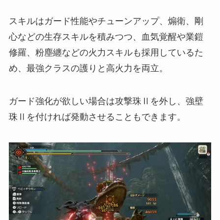
スキルはガード性能やチューンアップ、煽衛、剛
心などの生存スキルを積みつつ、血気覚醒や業鎧
修羅、粉塵纏などの火力スキルも採用しているた
め、最強クラスの護りと高火力を両立。
ガード強化が欲しい場合は攻撃珠Ⅱを外し、強壁
珠Ⅱを付ければ発動させることもできます。