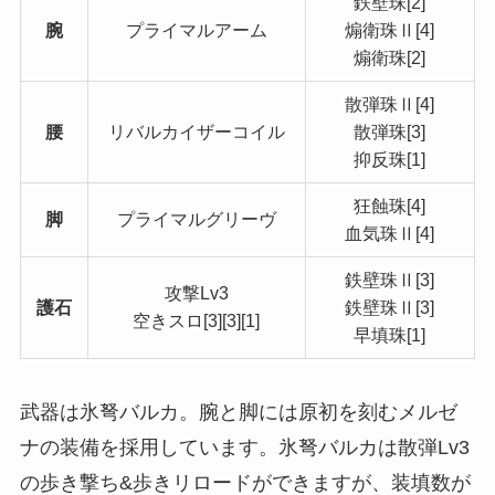
鉄壁珠[2]
腕
プライマルアーム
煽衛珠Ⅱ[4]
煽衛珠[2]
散弾珠Ⅱ[4]
腰
リバルカイザーコイル
散弾珠[3]
抑反珠[1]
狂蝕珠[4]
脚
プライマルグリーヴ
血気珠Ⅱ[4]
鉄壁珠Ⅱ[3]
攻撃Lv3
護石
鉄壁珠Ⅱ[3]
空きスロ[3][3][1]
早填珠[1]
武器は氷弩バルカ。腕と脚には原初を刻むメルゼ
ナの装備を採用しています。氷弩バルカは散弾Lv3
の歩き撃ち&歩きリロードができますが、装填数が