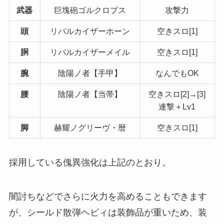
武器
巨塊砲ゴルクロプス
攻撃力
頭
リバルカイザーホーン
空きスロ[1]
胴
リバルカイザーメイル
空きスロ[1]
腕
陰陽ノ者【手甲】
なんでもOK
腰
陰陽ノ者【当帯】
空きスロ[2]→[3]
連撃＋Lv1
脚
赫耀ノグリーヴ・暦
空きスロ[1]
採用している傀異強化は上記のとおり。
闇討ちなどでさらに火力を高めることもできます
が、シールド散弾ヘビィは装飾品が重いため、装