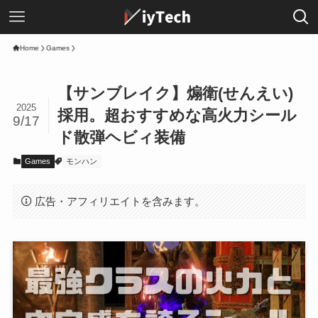
Home
Games
【サンブレイク】煽衛(せんえい)
2025
採用。超おすすめな高火力シール
9/17
ド散弾ヘビィ装備
Games
モンハン
広告・アフィリエイトを含みます。