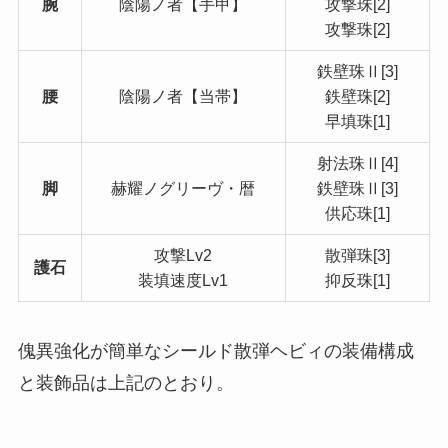
腕
陰陽ノ者【手甲】
攻撃珠[2]
攻撃珠[2]
鉄壁珠Ⅱ[3]
腰
陰陽ノ者【当帯】
鉄壁珠[2]
早填珠[1]
射法珠Ⅱ[4]
脚
赫耀ノグリーヴ・暦
鉄壁珠Ⅱ[3]
供応珠[1]
攻撃Lv2
散弾珠[3]
護石
装填速度Lv1
抑反珠[1]
傀異強化が簡単なシールド散弾ヘビィの装備構成
と装飾品は上記のとおり。