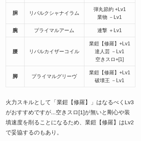
弾丸節約 +Lv1
胴
リバルクシャナイラム
業物 －Lv1
腕
プライマルアーム
連撃 ＋Lv1
業鎧【修羅】+Lv1
腰
リバルカイザーコイル
達人芸 －Lv1
空きスロ+[1]
業鎧【修羅】+Lv1
脚
プライマルグリーヴ
破壊王 －Lv1
火力スキルとして「業鎧【修羅】」はなるべくLv3
がおすすめですが...空きスロ[1]が無いと剛心や装
填速度を削ることになるため、業鎧【修羅】はLv2
で妥協するのもあり。