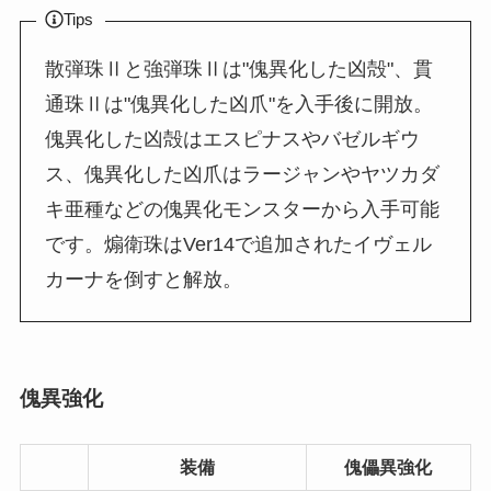
Tips
散弾珠Ⅱと強弾珠Ⅱは"傀異化した凶殻"、貫
通珠Ⅱは"傀異化した凶爪"を入手後に開放。
傀異化した凶殻はエスピナスやバゼルギウ
ス、傀異化した凶爪はラージャンやヤツカダ
キ亜種などの傀異化モンスターから入手可能
です。煽衛珠はVer14で追加されたイヴェル
カーナを倒すと解放。
傀異強化
装備
傀儡異強化