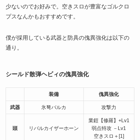
少ないのでお好みで。空きスロが豊富なゴルクロ
プスなんかもおすすめです。
僕が採用している武器と防具の傀異強化は以下の
通り。
シールド散弾ヘビィの傀異強化
装備
傀異強化
武器
氷弩バルカ
攻撃力
業鎧【修羅】+Lv1
頭
リバルカイザーホーン
弱点特攻 －Lv1
空きスロ＋[1]