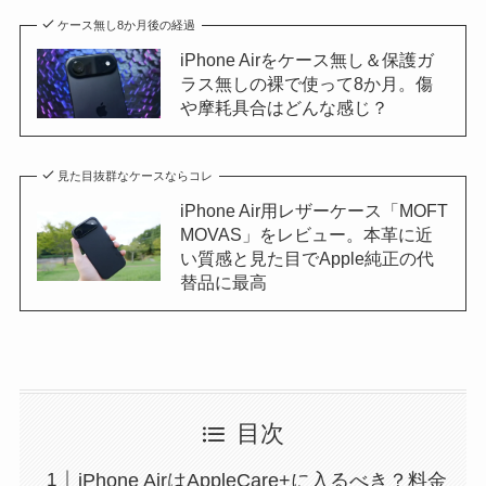
ケース無し8か月後の経過
iPhone Airをケース無し＆保護ガ
ラス無しの裸で使って8か月。傷
や摩耗具合はどんな感じ？
見た目抜群なケースならコレ
iPhone Air用レザーケース「MOFT
MOVAS」をレビュー。本革に近
い質感と見た目でApple純正の代
替品に最高
目次
iPhone AirはAppleCare+に入るべき？料金