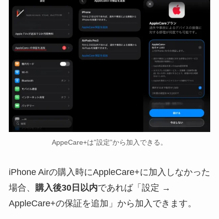
AppeCare+は”設定”から加入できる。
iPhone Airの購入時にAppleCare+に加入しなかった
場合、
購入後30日以内
であれば「設定 →
AppleCare+の保証を追加」から加入できます。