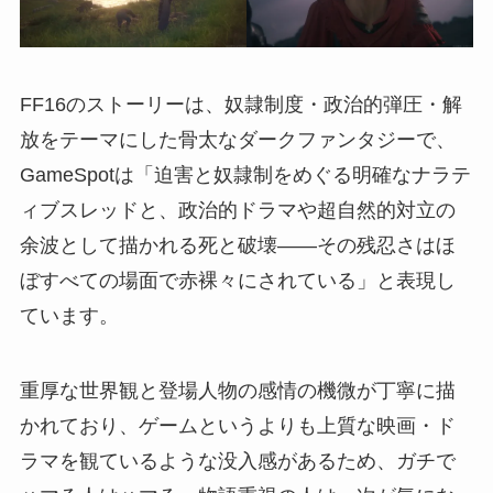
FF16のストーリーは、奴隷制度・政治的弾圧・解
放をテーマにした骨太なダークファンタジーで、
GameSpotは「迫害と奴隷制をめぐる明確なナラテ
ィブスレッドと、政治的ドラマや超自然的対立の
余波として描かれる死と破壊——その残忍さはほ
ぼすべての場面で赤裸々にされている」と表現し
ています。
重厚な世界観と登場人物の感情の機微が丁寧に描
かれており、ゲームというよりも上質な映画・ド
ラマを観ているような没入感があるため、ガチで