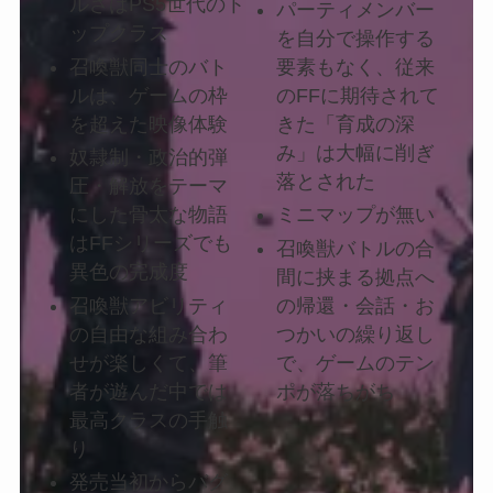
ルさはPS5世代のト
パーティメンバー
ップクラス
を自分で操作する
召喚獣同士のバト
要素もなく、従来
ルは、ゲームの枠
のFFに期待されて
を超えた映像体験
きた「育成の深
み」は大幅に削ぎ
奴隷制・政治的弾
落とされた
圧・解放をテーマ
にした骨太な物語
ミニマップが無い
はFFシリーズでも
召喚獣バトルの合
異色の完成度
間に挟まる拠点へ
召喚獣アビリティ
の帰還・会話・お
の自由な組み合わ
つかいの繰り返し
せが楽しくて、筆
で、ゲームのテン
者が遊んだ中では
ポが落ちがち
最高クラスの手触
り
発売当初からバグ