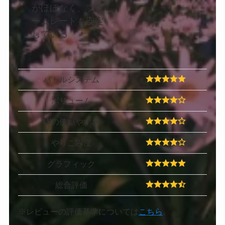
がほぼなく、フレ
ームレートも安定
している
バトルシステム
ボリューム
UIの使いやすさ
やりこみ度
グラフィック
総合評価
※レビューの評価基準については
こちら
。