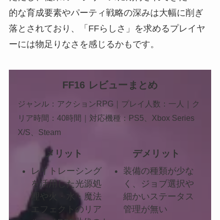
的な育成要素やパーティ戦略の深みは大幅に削ぎ
落とされており、「FFらしさ」を求めるプレイヤ
ーには物足りなさを感じるかもです。
FF16 レビューまとめ
ジャンル：アクションRPG｜プレイ人数：一人｜ク
リア時間：40時間｜対応機種：PS5、Xbox Series
X/S、Steam
メリット
デメリット
レイトレーシング
装備の種類が少な
を活用した光源処
く、ジョブ選択や
理や火・水・魔法
細かいステータス
エフェクトのリア
管理が無い