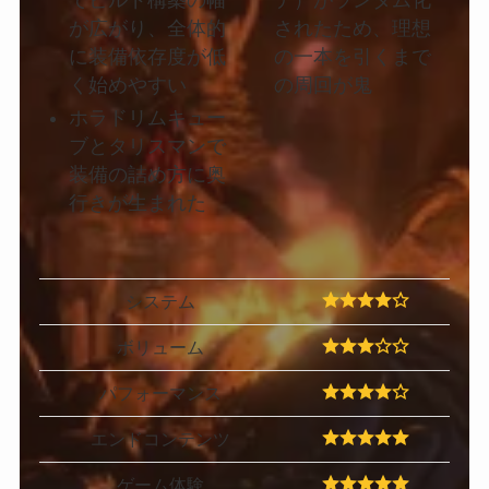
が広がり、全体的
されたため、理想
に装備依存度が低
の一本を引くまで
く始めやすい
の周回が鬼
ホラドリムキュー
ブとタリスマンで
装備の詰め方に奥
行きが生まれた
システム
ボリューム
パフォーマンス
エンドコンテンツ
ゲーム体験