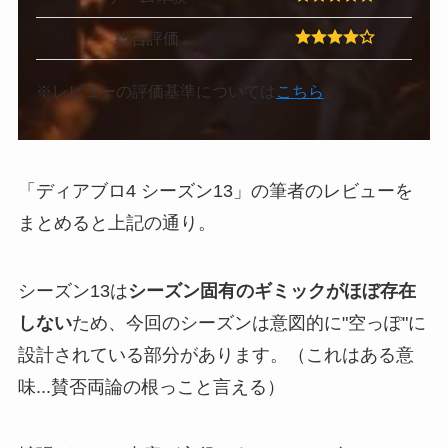
総合評価
※レビューの評価基準については
こちら
。
「ディアブロ4 シーズン13」の筆者のレビューを
まとめると上記の通り。
シーズン13は
シーズン固有のギミックがほぼ存在
しない
ため、今回のシーズンは意図的に"空っぽ"に
設計されている部分があります。（これはある意
味...賛否両論の根っこと言える）