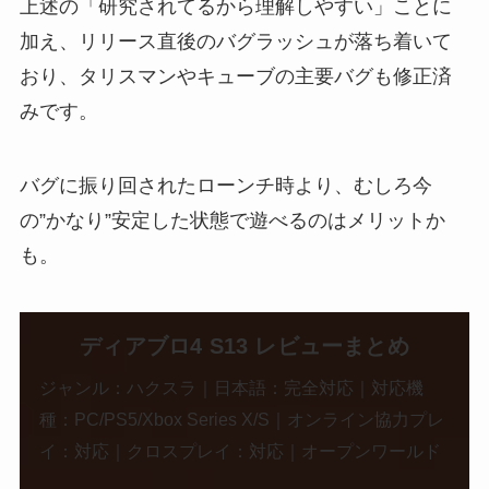
上述の「研究されてるから理解しやすい」ことに
加え、リリース直後のバグラッシュが落ち着いて
おり、タリスマンやキューブの主要バグも修正済
みです。
バグに振り回されたローンチ時より、むしろ今
の”かなり”安定した状態で遊べるのはメリットか
も。
ディアブロ4 S13 レビューまとめ
ジャンル：ハクスラ｜日本語：完全対応｜対応機
種：PC/PS5/Xbox Series X/S｜オンライン協力プレ
イ：対応｜クロスプレイ：対応｜オープンワールド