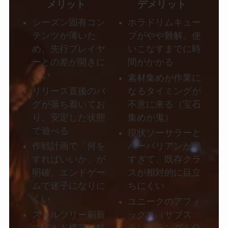
メリット
デメリット
シーズン固有コン
ホラドリムキュー
テンツが薄いた
ブがやや難解。使
め、先行プレイヤ
いこなすまでに時
ーとの差が開きに
間がかかる
くい
素材集めが作業に
リリース直後のバ
なるタイミングが
グが落ち着いてお
不意に来る（宝石
り、安定した状態
集めが鬼）
で遊べる
現状ソーサラーと
作戦計画で「何を
バーバリアンが強
すればいいか」が
すぎて、既存クラ
明確。エンドゲー
スが相対的に目立
ムで迷子になりに
ちにくい
くい
ユニークのアフィ
スキルツリー刷新
ックス（サブス
でビルド構築の幅
テ）がランダム化